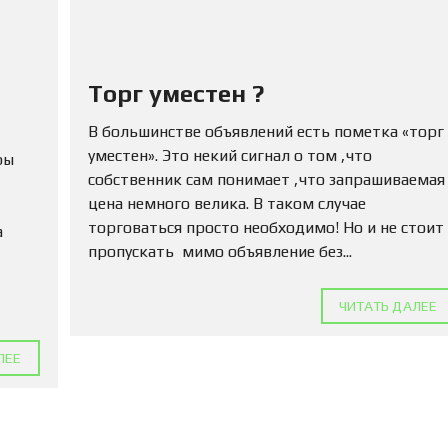
Ю
Н
Е
Д
В
Торг уместен ?
И
Ж
И
В большинстве объявлений есть пометка «торг
М
уместен». Это некий сигнал о том ,что
ры
О
собственник сам понимает ,что запрашиваемая
С
Т
цена немного велика. В таком случае
Ь
торговаться просто необходимо! Но и не стоит
а
пропускать мимо объявление без...
П
О
Д
ЧИТАТЬ ДАЛЕЕ
А
Т
Ь
ЛЕЕ
О
Б
Ъ
Я
В