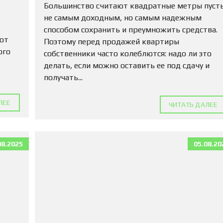
М
Большинство считают квадратные метры пуст
А
не самым доходным, но самым надежным
Д
способом сохранить и преумножить средства.
Л
 от
Я
Поэтому перед продажей квартиры
П
ого
собственники часто колеблются: надо ли это
О
делать, если можно оставить ее под сдачу и
К
У
получать...
П
К
И
ЛЕЕ
ЧИТАТЬ ДАЛЕЕ
К
О
М
08.2025
05.08.20
М
Е
Р
Ч
Е
С
К
У