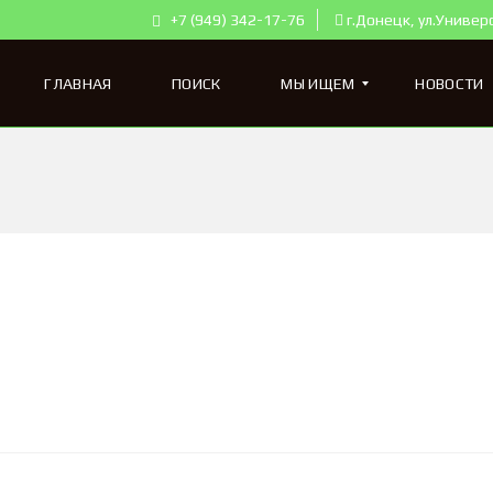
+7 (949) 342-17-76
г.Донецк, ул.Универ
ГЛАВНАЯ
ПОИСК
МЫ ИЩЕМ
НОВОСТИ
К
В
А
Р
Т
И
Р
Ы
Д
Л
Я
П
О
К
У