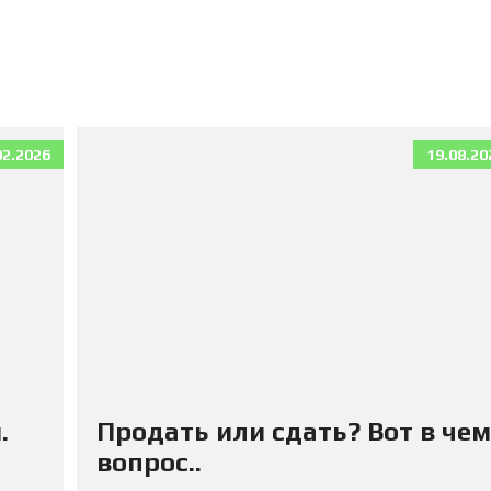
П
К
И
К
В
А
Р
02.2026
19.08.20
Т
И
Р
Ы
Д
Л
Я
А
Р
Е
Н
Д
Ы
.
Продать или сдать? Вот в чем
вопрос..
Д
О