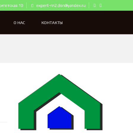
ситетская 10
expert-m2.don@yandex.ru
О НАС
КОНТАКТЫ