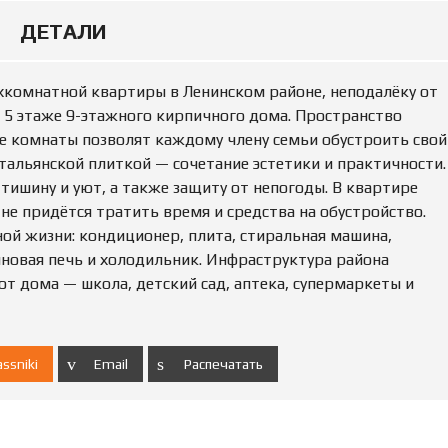
Ю
Н
ДЕТАЛИ
Е
Д
В
ёхкомнатной квартиры в Ленинском районе, неподалёку от
И
Ж
а 5 этаже 9-этажного кирпичного дома. Пространство
И
е комнаты позволят каждому члену семьи обустроить свой
М
 итальянской плиткой — сочетание эстетики и практичности.
О
С
тишину и уют, а также защиту от непогоды. В квартире
Т
не придётся тратить время и средства на обустройство.
Ь
ой жизни: кондиционер, плита, стиральная машина,
лновая печь и холодильник. Инфраструктура района
П
от дома — школа, детский сад, аптека, супермаркеты и
О
Д
А
Т
Ь
ssniki
Email
Распечатать
О
Б
Ъ
Я
В