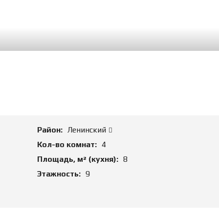
М
А
Д
Л
Я
П
О
К
У
П
К
И
К
Район:
Ленинский
О
М
Кол-во комнат:
4
М
Е
Площадь, м² (кухня):
8
Р
Этажность:
9
Ч
Е
С
К
У