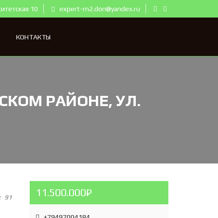
ситетская 10
expert-m2.don@yandex.ru
КОНТАКТЫ
КОМ РАЙОНЕ, УЛ.
11.500.000₽
:
91
+79497004184