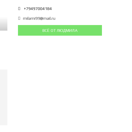
+79497004184
milami99@mail.ru
ВСЁ ОТ ЛЮДМИЛА