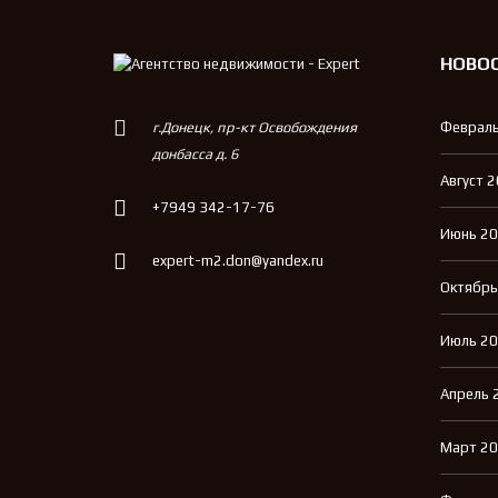
НОВО
г.Донецк, пр-кт Освобождения
Февраль
донбасса д. 6
Август 
+7949 342-17-76
Июнь 2
expert-m2.don@yandex.ru
Октябрь
Июль 2
Апрель 
Март 2