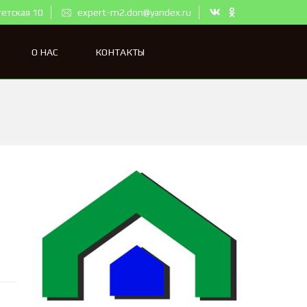
тетская 10
expert-m2.don@yandex.ru
О НАС
КОНТАКТЫ