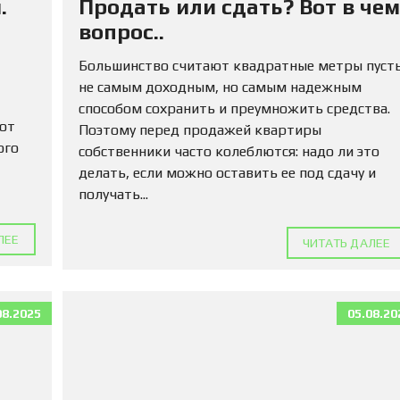
.
Продать или сдать? Вот в чем
М
А
вопрос..
Д
Л
Большинство считают квадратные метры пуст
Я
не самым доходным, но самым надежным
П
О
способом сохранить и преумножить средства.
К
 от
Поэтому перед продажей квартиры
У
ого
собственники часто колеблются: надо ли это
П
К
делать, если можно оставить ее под сдачу и
И
получать...
К
ЛЕЕ
О
ЧИТАТЬ ДАЛЕЕ
М
М
Е
Р
08.2025
05.08.20
Ч
Е
С
К
У