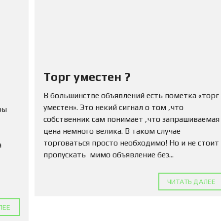
Ю
Н
Е
Д
В
И
Ж
И
М
Торг уместен ?
О
С
В большинстве объявлений есть пометка «торг
Т
уместен». Это некий сигнал о том ,что
Ь
ры
собственник сам понимает ,что запрашиваемая
цена немного велика. В таком случае
П
О
торговаться просто необходимо! Но и не стоит
а
Д
пропускать мимо объявление без...
А
Т
Ь
ЧИТАТЬ ДАЛЕЕ
О
Б
Ъ
ЛЕЕ
Я
В