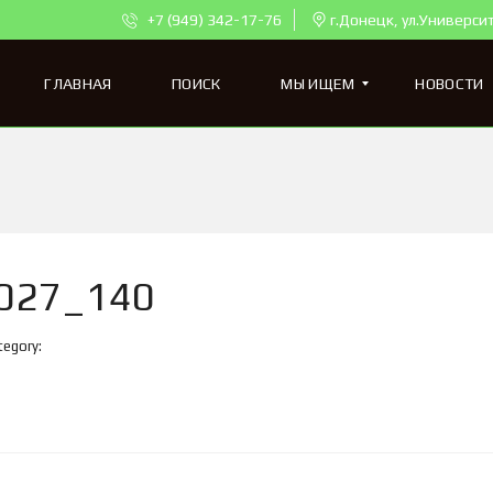
+7 (949) 342-17-76
г.Донецк, ул.Универси
ГЛАВНАЯ
ПОИСК
МЫ ИЩЕМ
НОВОСТИ
К
В
А
Р
Т
027_140
И
Р
Ы
tegory:
Д
Л
Я
П
О
К
У