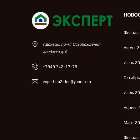
НОВО
Февраль
г.Донецк, пр-кт Освобождения
Август 
донбасса д. 6
Июнь 2
+7949 342-17-76
Октябрь
expert-m2.don@yandex.ru
Июль 2
Апрель 
Март 2
Февраль