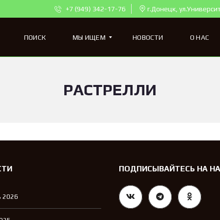
+7 (949) 342-17-76
г.Донецк, ул.Универси
ПОИСК
МЫ ИЩЕМ
НОВОСТИ
О НАС
РАСТРЕЛЛИ
К
В
А
Р
Т
И
Р
Ы
Д
Л
СТИ
ПОДПИСЫВАЙТЕСЬ НА Н
Я
П
О
 2026
К
У