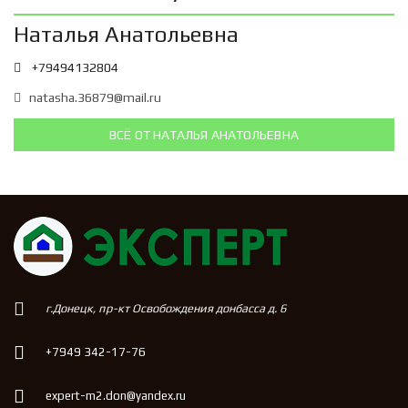
Наталья Анатольевна
+79494132804
natasha.36879@mail.ru
ВСЁ ОТ НАТАЛЬЯ АНАТОЛЬЕВНА
г.Донецк, пр-кт Освобождения донбасса д. 6
+7949 342-17-76
expert-m2.don@yandex.ru