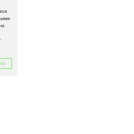
П
К
еся
И
мыми
на
К
В
А
т
Р
Т
И
Р
Ы
ЛЕЕ
Д
Л
Я
А
Р
Е
Н
Д
Ы
Д
О