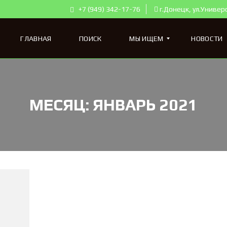
+7 (949) 342-17-76
г.Донецк, ул.Универ
ГЛАВНАЯ
ПОИСК
МЫ ИЩЕМ
НОВОСТИ
К
МЕСЯЦ:
ЯНВАРЬ 2021
В
А
Р
Т
И
Р
Ы
Д
Л
Я
П
О
К
У