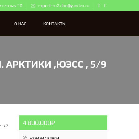
итетская 10
expert-m2.don@yandex.ru
О НАС
КОНТАКТЫ
 АРКТИКИ ,ЮЭСС , 5/9
4.800.000₽
:
12
+79494132804