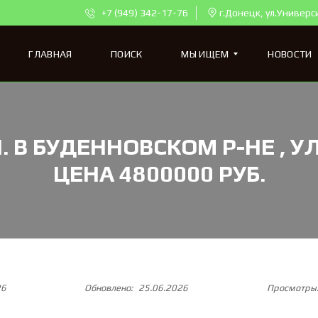
+7 (949) 342-17-76
г.Донецк, ул.Универс
ГЛАВНАЯ
ПОИСК
МЫ ИЩЕМ
НОВОСТИ
К
 В БУДЕННОВСКОМ Р-НЕ , УЛ.
В
А
Р
ЦЕНА 4800000 РУБ.
Т
И
Р
Ы
Д
Л
Я
П
О
26
Обновлено:
25.06.2026
Просмотры
К
У