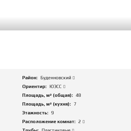
М
А
Д
Л
Я
П
О
К
У
П
К
И
К
Район:
Буденновский
О
М
Ориентир:
ЮЭСС
М
Е
Площадь, м² (общая):
48
Р
Площадь, м² (кухня):
7
Ч
Е
Этажность:
9
С
К
Расположение комнат:
2
У
Трубы:
Пластиковые