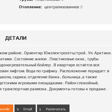
Ю
Н
Отопление:
централизованное
Е
Д
В
И
Ж
И
М
ДЕТАЛИ
О
С
Т
ком районе . Ориентир Южэлектросетьстрой . Ул. Арктики 
Ь
атами . Состояние жилое . Пластиковые окна , трубы
Водонагревательный бойлер . В квартире остаётся вся
П
ован лифтом. Вода по графику . Расположение порадует: в
О
Д
кола, садики, отделение банка , больница ,а также
А
детскими игровыми площадками . Район спокойный,
Т
 транспортная развязка . Документы готовы к продаже .
Ь
О
Б
Ъ
Я
ssniki
Email
Распечатать
В