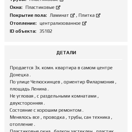
Окна:
Пластиковые
Покрытие пола:
Ламинат
,
Плитка
Отопление:
централизованное
ID объекта:
35182
ДЕТАЛИ
Продается 3х. комн. квартира в самом центре
Донецка .
По улице Челюскинцев , ориентир Филармония ,
площадь Ленина .
Не угловая , с раздельными комнатами ,
двухсторонняя .
Состояние с хорошим ремонтом .
Менялось все , проводка , трубы, сан техника ,
отопление .
Пластиковые окна , балкон застеклен , пластик .