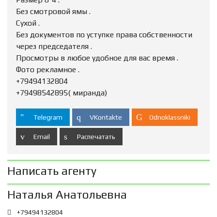
Без смотровой ямы .
Сухой .
Без документов по уступке права собственности
через председателя .
Просмотры в любое удобное для вас время .
Фото рекламное .
+79494132804
+79498542895( миранда)
Telegram
VKontakte
Odnoklassniki
Email
Распечатать
Написать агенту
Наталья Анатольевна
+79494132804