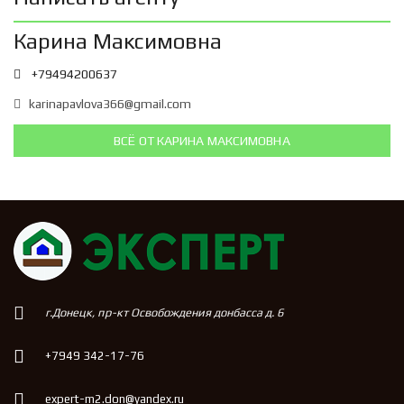
Карина Максимовна
+79494200637
karinapavlova366@gmail.com
ВСЁ ОТ КАРИНА МАКСИМОВНА
г.Донецк, пр-кт Освобождения донбасса д. 6
+7949 342-17-76
expert-m2.don@yandex.ru