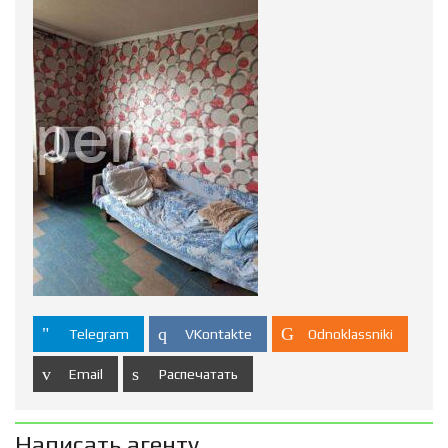
Telegram
VKontakte
Odnoklassniki
Email
Распечатать
Написать агенту