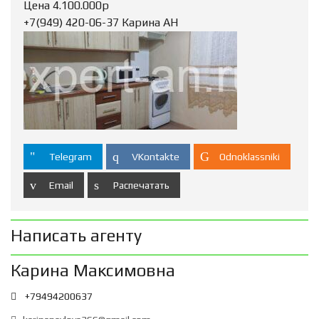
Цена 4.100.000р
+7(949) 420-06-37 Карина АН
Telegram
VKontakte
Odnoklassniki
Email
Распечатать
Написать агенту
Карина Максимовна
+79494200637