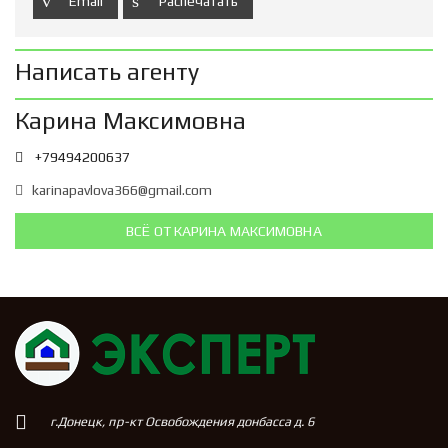
Email
Распечатать
Написать агенту
Карина Максимовна
+79494200637
karinapavlova366@gmail.com
ВСЁ ОТ КАРИНА МАКСИМОВНА
г.Донецк, пр-кт Освобождения донбасса д. 6