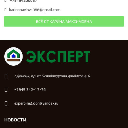
+79494200637
karinapavlova366@gmail.com
ВСЁ ОТ КАРИНА МАКСИМОВНА
г.Донецк, пр-кт Освобождения донбасса д. 6
+7949 342-17-76
expert-m2.don@yandex.ru
НОВОСТИ