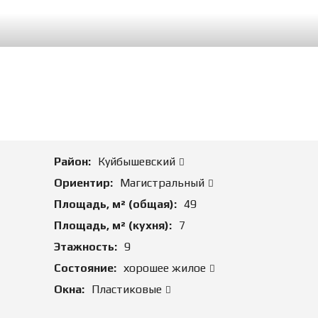
М
А
Д
Л
Я
П
О
К
У
П
К
И
Район:
Куйбышевский
К
Ориентир:
Магистральный
О
Площадь, м² (общая):
49
М
М
Площадь, м² (кухня):
7
Е
Р
Этажность:
9
Ч
Состояние:
хорошее жилое
Е
С
Окна:
Пластиковые
К
У