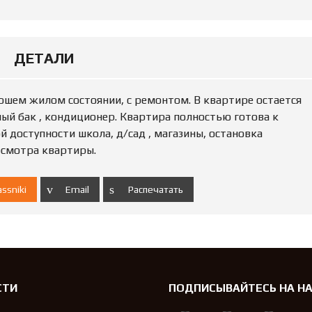
Ю
Н
Е
Д
В
ДЕТАЛИ
И
Ж
И
ошем жилом состоянии, с ремонтом. В квартире остается
М
О
ный бак , кондиционер. Квартира полностью готова к
С
 доступности школа, д/сад , магазины, остановка
Т
осмотра квартиры.
Ь
П
ssniki
Email
Распечатать
О
Д
А
Т
Ь
О
Б
Ъ
СТИ
ПОДПИСЫВАЙТЕСЬ НА Н
Я
В