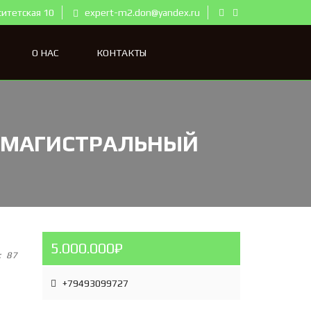
ситетская 10
expert-m2.don@yandex.ru
О НАС
КОНТАКТЫ
Н МАГИСТРАЛЬНЫЙ
5.000.000₽
:
87
+79493099727