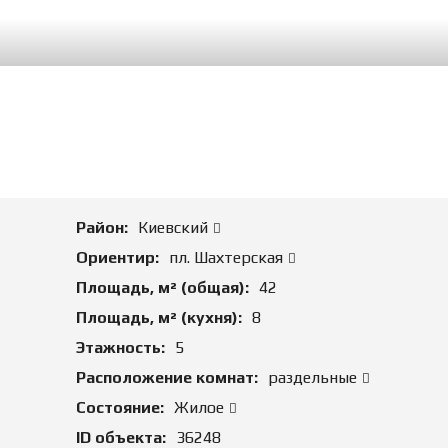
М
А
Д
Л
Я
П
О
К
У
П
К
И
Район:
Киевский
К
Ориентир:
пл. Шахтерская
О
Площадь, м² (общая):
42
М
М
Площадь, м² (кухня):
8
Е
Р
Этажность:
5
Ч
Расположение комнат:
раздельные
Е
С
Состояние:
Жилое
К
У
ID объекта:
36248