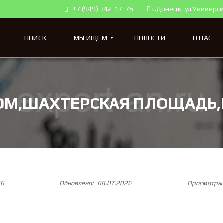
+7 (949) 342-17-76
г.Донецк, ул.Универси
ПОИСК
МЫ ИЩЕМ
НОВОСТИ
О НАС
К
ОМ,ШАХТЕРСКАЯ ПЛОЩАДЬ,К
В
А
Р
Т
И
Р
Ы
Д
Л
Я
26
Обновлено:
08.07.2026
Просмотры
П
О
К
У