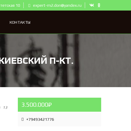
тетская 10
expert-m2.don@yandex.ru
КОНТАКТЫ
ИЕВСКИЙ П-КТ.
3.500.000₽
:
13
+79493421776