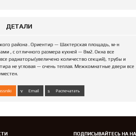
Ю
Н
Е
Д
В
ДЕТАЛИ
И
Ж
И
кого района . Ориентир — Шахтерская площадь, м-н
М
О
ми , с отличного размера кухней — 8м2. Окна все
С
все радиаторы(увеличено количество секций), трубы и
Т
ртира не угловая — очень теплая. Межкомнатные двери все
Ь
уместен.
П
О
ssniki
Email
Распечатать
Д
А
Т
Ь
О
Б
Ъ
Я
СТИ
ПОДПИСЫВАЙТЕСЬ НА Н
В