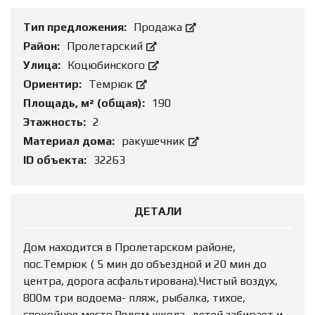
Тип предложения:
Продажа
Район:
Пролетарский
Улица:
Коцюбинского
Ориентир:
Темрюк
Площадь, м² (общая):
190
Этажность:
2
Материал дома:
ракушечник
ID объекта:
32263
ДЕТАЛИ
Дом находится в Пролетарском районе,
пос.Темрюк ( 5 мин до объездной и 20 мин до
центра, дорога асфальтирована).Чистый воздух,
800м три водоема- пляж, рыбалка, тихое,
спокойное место.Рядом школа- детей забирает и