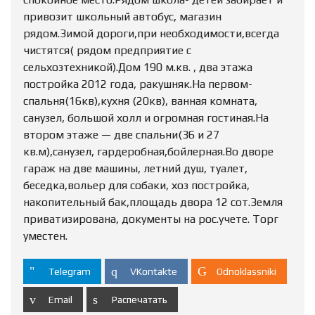
привозит школьный автобус, магазин
рядом.Зимой дороги,при необходимости,всегда
чистятся( рядом предприятие с
сельхозтехникой).Дом 190 м.кв. , два этажа
постройка 2012 года, ракушняк.На первом-
спальня(16кв),кухня (20кв), ванная комната,
санузел, большой холл и огромная гостиная.На
втором этаже — две спальни(36 и 27
кв.м),санузел, гардеробная,бойлерная.Во дворе
гараж на две машины, летний душ, туалет,
беседка,вольер для собаки, хоз постройка,
накопительный бак,площадь двора 12 сот.Земля
приватизирована, документы на рос.учете. Торг
уместен.
Telegram
VKontakte
Odnoklassniki
Email
Распечатать