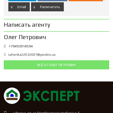
Email
Распечатать
Написать агенту
Олег Петрович
+79493914594
sahenka22032007@yandex.ua
ВСЁ ОТ ОЛЕГ ПЕТРОВИЧ
г.Донецк, пр-кт Освобождения донбасса д. 6