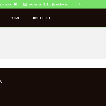
итетская 10
expert-m2.don@yandex.ru
О НАС
КОНТАКТЫ
АС