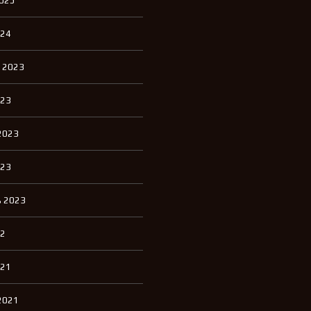
2025
П
К
И
024
К
 2023
В
А
Р
023
Т
И
Р
2023
Ы
Д
023
Л
Я
А
 2023
Р
Е
Н
22
Д
Ы
021
Д
2021
О