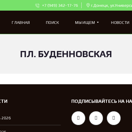
+7 (949) 342-17-76
г.Донецк, ул.Универс
ГЛАВНАЯ
ПОИСК
МЫ ИЩЕМ
НОВОСТИ
ПЛ. БУДЕННОВСКАЯ
К
В
А
Р
Т
И
Р
Ы
Д
Л
СТИ
ПОДПИСЫВАЙТЕСЬ НА Н
Я
П
О
 2026
К
У