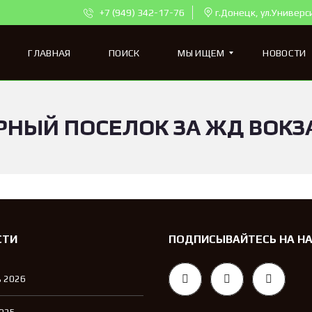
+7 (949) 342-17-76
г.Донецк, ул.Универс
ГЛАВНАЯ
ПОИСК
МЫ ИЩЕМ
НОВОСТИ
РНЫЙ ПОСЕЛОК ЗА ЖД ВОК
К
В
А
Р
Т
И
Р
Ы
Д
Л
СТИ
ПОДПИСЫВАЙТЕСЬ НА Н
Я
П
О
 2026
К
У