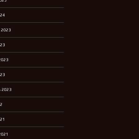
2025
П
К
И
024
К
 2023
В
А
Р
023
Т
И
Р
2023
Ы
Д
023
Л
Я
А
 2023
Р
Е
Н
22
Д
Ы
021
Д
2021
О