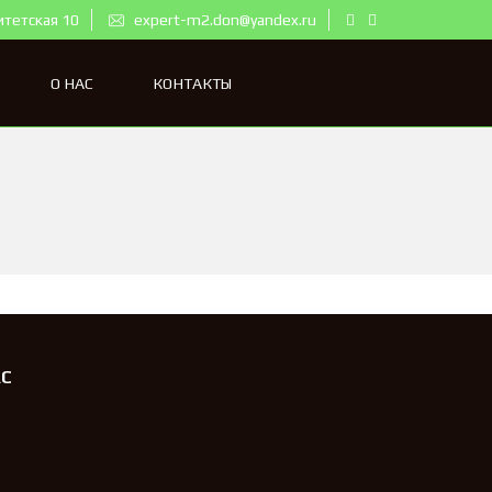
итетская 10
expert-m2.don@yandex.ru
О НАС
КОНТАКТЫ
АС