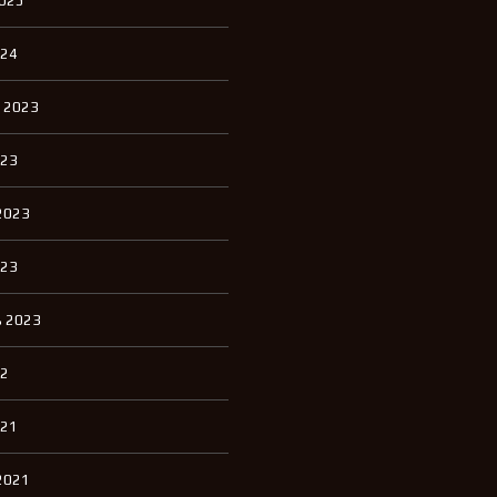
2025
П
К
И
024
К
 2023
В
А
Р
023
Т
И
Р
2023
Ы
Д
023
Л
Я
А
 2023
Р
Е
Н
22
Д
Ы
021
Д
2021
О