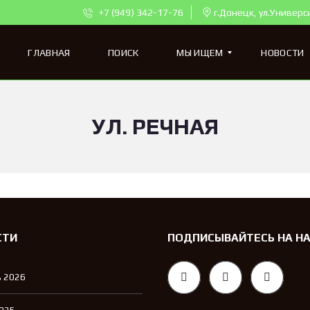
+7 (949) 342-17-76
г.Донецк, ул.Универс
ГЛАВНАЯ
ПОИСК
МЫ ИЩЕМ
НОВОСТИ
УЛ. РЕЧНАЯ
К
В
А
Р
Т
И
Р
Ы
Д
Л
СТИ
ПОДПИСЫВАЙТЕСЬ НА Н
Я
П
О
 2026
К
У