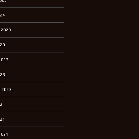
2025
П
К
И
024
К
 2023
В
А
Р
023
Т
И
Р
2023
Ы
Д
023
Л
Я
А
 2023
Р
Е
Н
22
Д
Ы
021
Д
2021
О