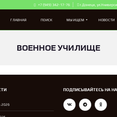
+7 (949) 342-17-76
г.Донецк, ул.Универси
ГЛАВНАЯ
ПОИСК
МЫ ИЩЕМ
НОВОСТИ
ВОЕННОЕ УЧИЛИЩЕ
К
В
А
Р
Т
И
Р
Ы
Д
Л
СТИ
ПОДПИСЫВАЙТЕСЬ НА Н
Я
П
О
 2026
К
У