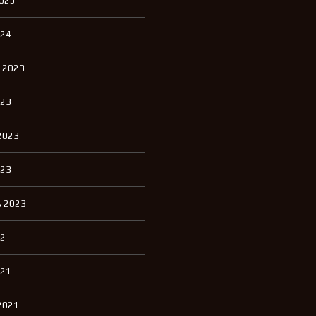
2025
П
К
И
024
К
 2023
В
А
Р
023
Т
И
Р
2023
Ы
Д
023
Л
Я
А
 2023
Р
Е
Н
22
Д
Ы
021
Д
2021
О