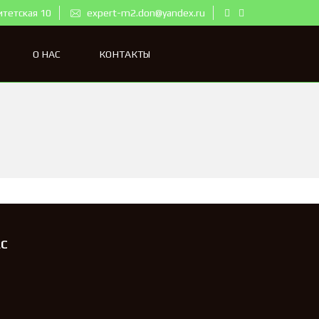
итетская 10
expert-m2.don@yandex.ru
О НАС
КОНТАКТЫ
АС