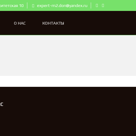
ситетская 10
expert-m2.don@yandex.ru
О НАС
КОНТАКТЫ
АС