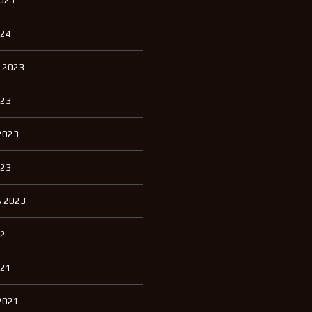
2025
П
К
И
024
К
 2023
В
А
Р
023
Т
И
Р
2023
Ы
Д
023
Л
Я
А
 2023
Р
Е
Н
22
Д
Ы
021
Д
2021
О