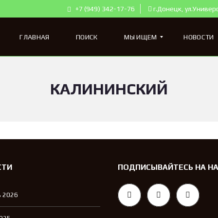
+7 (949) 342-17-76
г.Донецк, ул.Универ
ГЛАВНАЯ
ПОИСК
МЫ ИЩЕМ
НОВОСТИ
КАЛИНИНСКИЙ
К
В
А
Р
Т
И
Р
Ы
Д
Л
СТИ
ПОДПИСЫВАЙТЕСЬ НА Н
Я
П
О
 2026
К
У