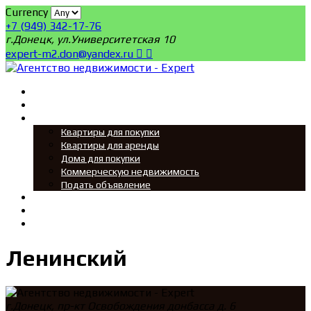
Currency
+7 (949) 342-17-76
г.Донецк, ул.Университетская 10
expert-m2.don@yandex.ru
Главная
Поиск
Мы ищем
Квартиры для покупки
Квартиры для аренды
Дома для покупки
Коммерческую недвижимость
Подать объявление
Новости
О нас
Контакты
Ленинский
г.Донецк, пр-кт Освобождения донбасса д. 6