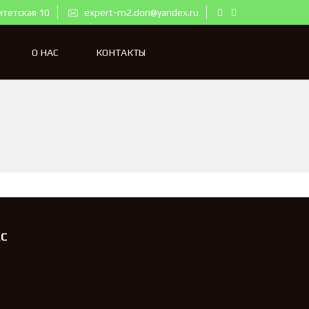
итетская 10
expert-m2.don@yandex.ru
О НАС
КОНТАКТЫ
АС