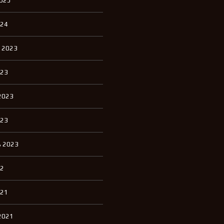
2025
П
К
И
024
К
 2023
В
А
Р
023
Т
И
Р
2023
Ы
Д
023
Л
Я
А
 2023
Р
Е
Н
22
Д
Ы
021
Д
2021
О