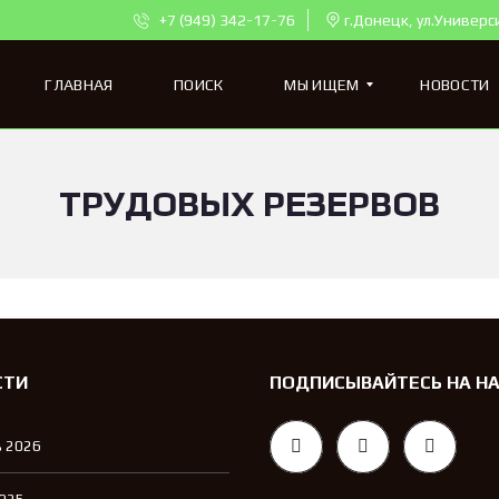
+7 (949) 342-17-76
г.Донецк, ул.Универс
ГЛАВНАЯ
ПОИСК
МЫ ИЩЕМ
НОВОСТИ
ТРУДОВЫХ РЕЗЕРВОВ
К
В
А
Р
Т
И
Р
Ы
Д
Л
СТИ
ПОДПИСЫВАЙТЕСЬ НА Н
Я
П
О
 2026
К
У