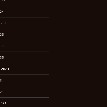
2025
П
К
И
024
К
 2023
В
А
Р
023
Т
И
Р
2023
Ы
Д
023
Л
Я
А
 2023
Р
Е
Н
22
Д
Ы
021
Д
2021
О