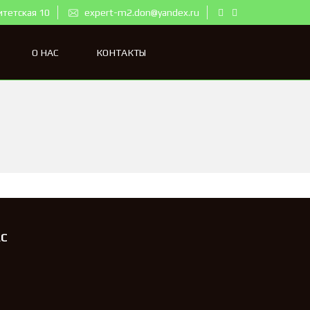
итетская 10
expert-m2.don@yandex.ru
О НАС
КОНТАКТЫ
АС