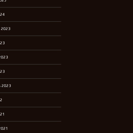
2025
П
К
И
024
К
 2023
В
А
Р
023
Т
И
Р
2023
Ы
Д
023
Л
Я
А
 2023
Р
Е
Н
22
Д
Ы
021
Д
2021
О