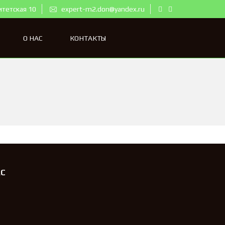
итетская 10
expert-m2.don@yandex.ru
О НАС
КОНТАКТЫ
АС