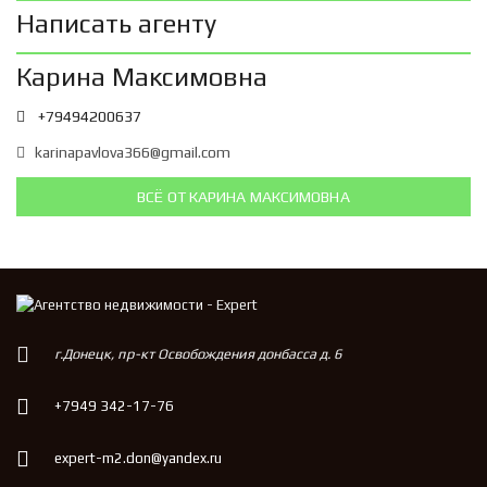
Написать агенту
Карина Максимовна
+79494200637
karinapavlova366@gmail.com
ВСЁ ОТ КАРИНА МАКСИМОВНА
г.Донецк, пр-кт Освобождения донбасса д. 6
+7949 342-17-76
expert-m2.don@yandex.ru