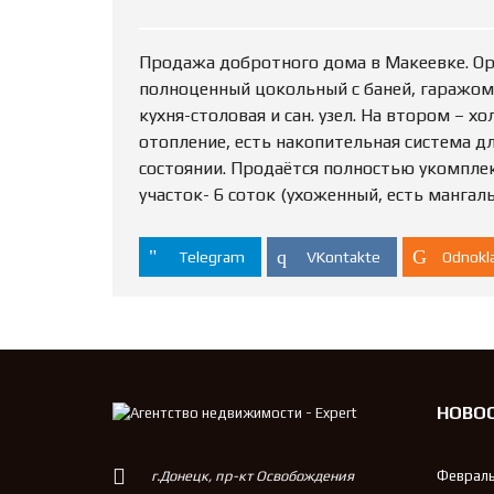
Продажа добротного дома в Макеевке. Ор
полноценный цокольный с баней, гаражом, 
кухня-столовая и сан. узел. На втором – хол
отопление, есть накопительная система 
состоянии. Продаётся полностью укомпле
участок- 6 соток (ухоженный, есть мангаль
Telegram
VKontakte
Odnokla
НОВО
г.Донецк, пр-кт Освобождения
Февраль