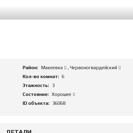
М
А
Д
Л
Я
П
О
К
У
П
К
И
Район:
Макеевка
,
Червоногвардейский
К
Кол-во комнат:
6
О
Этажность:
3
М
М
Состояние:
Хорошее
Е
Р
ID объекта:
36068
Ч
Е
С
К
У
ДЕТАЛИ