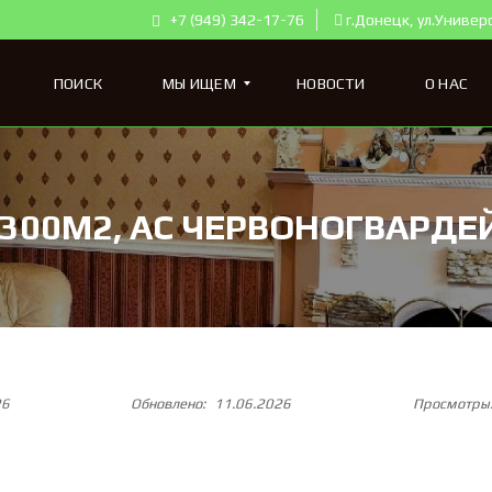
+7 (949) 342-17-76
г.Донецк, ул.Универ
ПОИСК
МЫ ИЩЕМ
НОВОСТИ
О НАС
К
00М2, АС ЧЕРВОНОГВАРДЕ
В
А
Р
Т
И
Р
Ы
Д
Л
Я
26
Обновлено:
11.06.2026
Просмотры
П
О
К
У