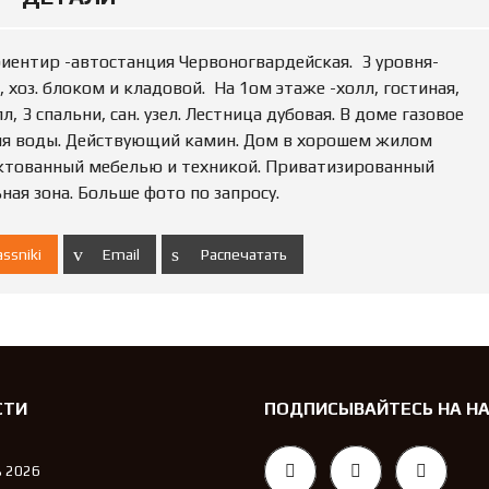
Ю
Н
Е
иентир -автостанция Червоногвардейская. 3 уровня-
Д
В
хоз. блоком и кладовой. На 1ом этаже -холл, гостиная,
И
л, 3 спальни, сан. узел. Лестница дубовая. В доме газовое
Ж
для воды. Действующий камин. Дом в хорошем жилом
И
М
ктованный мебелью и техникой. Приватизированный
О
ная зона. Больше фото по запросу.
С
Т
Ь
ssniki
Email
Распечатать
П
О
Д
А
Т
Ь
О
СТИ
ПОДПИСЫВАЙТЕСЬ НА Н
Б
Ъ
Я
 2026
В