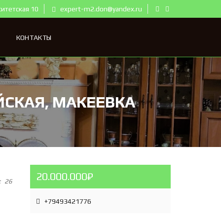
ситетская 10
expert-m2.don@yandex.ru
КОНТАКТЫ
ЙСКАЯ, МАКЕЕВКА
20.000.000₽
:
26
+79493421776