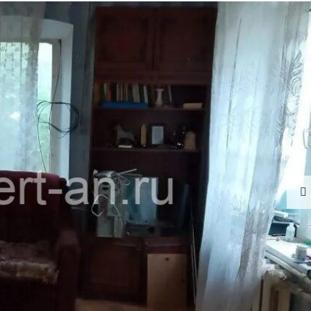
П
К
И
К
В
А
Р
Т
И
Р
Ы
Д
Л
Я
А
Р
Е
Н
Д
Ы
Д
О