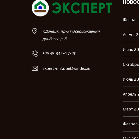
НОВО
Февраль
г.Донецк, пр-кт Освобождения
Август 
донбасса д. 6
Июнь 2
+7949 342-17-76
Октябрь
expert-m2.don@yandex.ru
Июль 2
Апрель 
Март 2
Февраль
Май 20