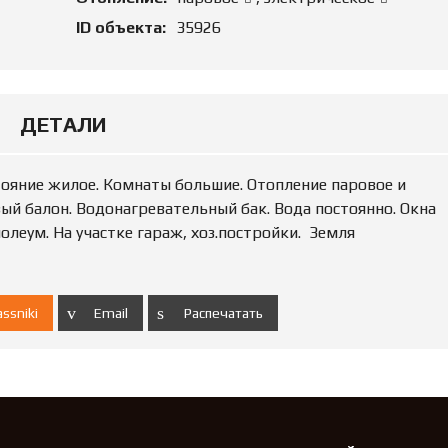
Ю
Н
ID объекта:
35926
Е
Д
В
И
Ж
ДЕТАЛИ
И
М
О
С
тояние жилое. Комнаты большие. Отопление паровое и
Т
вый балон. Водонагревательный бак. Вода постоянно. Окна
Ь
олеум. На участке гараж, хоз.постройки. Земля
П
О
Д
ssniki
Email
Распечатать
А
Т
Ь
О
Б
Ъ
Я
В