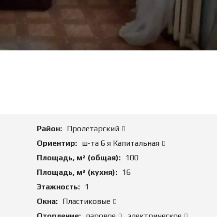
М
А
Д
Л
Я
П
О
К
У
П
К
И
К
Район:
Пролетарский
О
М
Ориентир:
ш-та 6 я Капитальная
М
Е
Площадь, м² (общая):
100
Р
Площадь, м² (кухня):
16
Ч
Е
Этажность:
1
С
К
Окна:
Пластиковые
У
Отопление:
паровое
,
электрическое