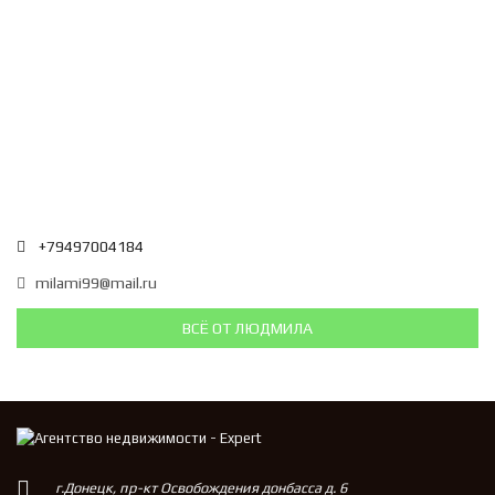
+79497004184
milami99@mail.ru
ВСЁ ОТ ЛЮДМИЛА
г.Донецк, пр-кт Освобождения донбасса д. 6