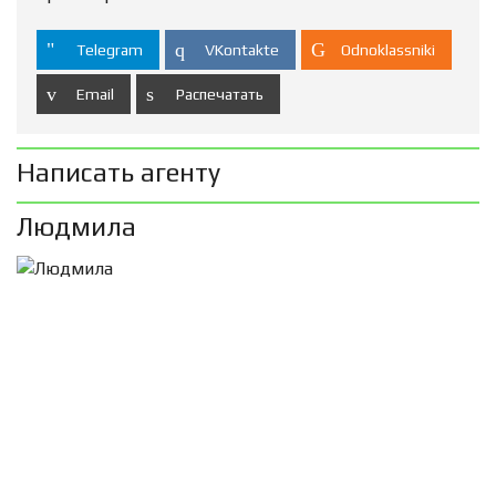
Telegram
VKontakte
Odnoklassniki
Email
Распечатать
Написать агенту
Людмила