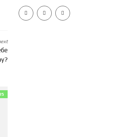
next
ебе
ру?
25