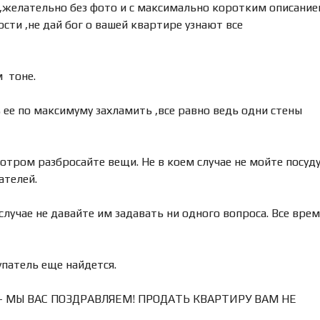
М
,желательно без фото и с максимально коротким описание
А
сти ,не дай бог о вашей квартире узнают все
Д
Л
Я
П
м тоне.
О
К
У
 ее по максимуму захламить ,все равно ведь одни стены
П
К
И
отром разбросайте вещи. Не в коем случае не мойте посуду
ателей.
К
О
М
случае не давайте им задавать ни одного вопроса. Все вре
М
Е
Р
Ч
упатель еще найдется.
Е
С
К
 – МЫ ВАС ПОЗДРАВЛЯЕМ! ПРОДАТЬ КВАРТИРУ ВАМ НЕ
У