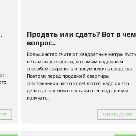
Л
Е
Н
И
Е
.
Продать или сдать? Вот в чем
вопрос..
Большинство считают квадратные метры пуст
не самым доходным, но самым надежным
способом сохранить и преумножить средства.
 от
Поэтому перед продажей квартиры
ого
собственники часто колеблются: надо ли это
делать, если можно оставить ее под сдачу и
получать...
ЛЕЕ
ЧИТАТЬ ДАЛЕЕ