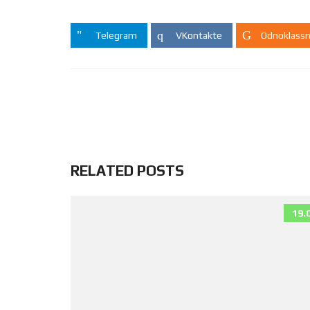
Telegram
VKontakte
Odnoklassn
RELATED POSTS
19.