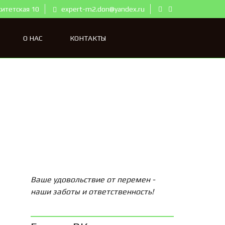
ситетская 10
expert-m2.don@yandex.ru
О НАС
КОНТАКТЫ
Ваше удовольствие от перемен -
наши заботы и ответственность!