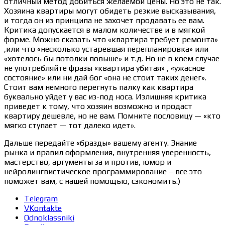
отличный метод добиться желаемой цены. Но это не так.
Хозяина квартиры могут обидеть резкие высказывания,
и тогда он из принципа не захочет продавать ее вам.
Критика допускается в малом количестве и в мягкой
форме. Можно сказать что «квартира требует ремонта»
,или что «несколько устаревшая перепланировка» или
«хотелось бы потолки повыше» и т.д. Но не в коем случае
не употребляйте фразы «квартира убитая» , «ужасное
состояние» или ни дай бог «она не стоит таких денег».
Стоит вам немного перегнуть палку как квартира
буквально уйдет у вас из-под носа. Излишняя критика
приведет к тому, что хозяин возможно и продаст
квартиру дешевле, но не вам. Помните пословицу — «кто
мягко ступает — тот далеко идет».
Дальше передайте «бразды» вашему агенту. Знание
рынка и правил оформления, внутренняя уверенность,
мастерство, аргументы за и против, юмор и
нейролингвистическое программирование – все это
поможет вам, с нашей помощью, сэкономить.)
Telegram
VKontakte
Odnoklassniki