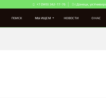
+7 (949) 342-17-76
г.Донецк, ул.Универ
ПОИСК
МЫ ИЩЕМ
НОВОСТИ
О НАС
К
В
А
Р
Т
И
Р
Ы
Д
Л
Я
П
О
К
У