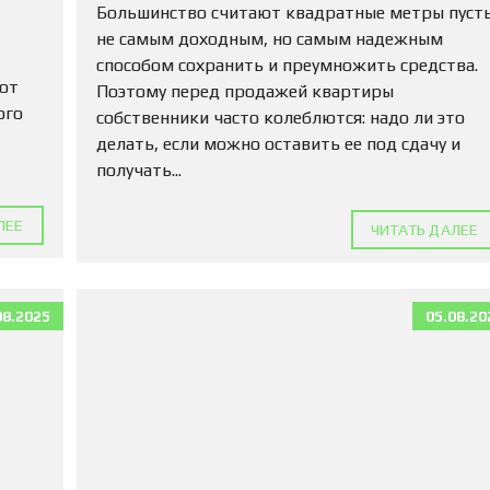
М
Большинство считают квадратные метры пуст
А
не самым доходным, но самым надежным
Д
способом сохранить и преумножить средства.
Л
 от
Я
Поэтому перед продажей квартиры
П
ого
собственники часто колеблются: надо ли это
О
делать, если можно оставить ее под сдачу и
К
У
получать...
П
К
И
ЛЕЕ
ЧИТАТЬ ДАЛЕЕ
К
О
М
08.2025
05.08.20
М
Е
Р
Ч
Е
С
К
У