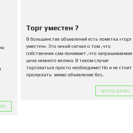
Ю
Н
Е
Д
В
Торг уместен ?
И
Ж
И
В большинстве объявлений есть пометка «торг
М
уместен». Это некий сигнал о том ,что
ры
О
собственник сам понимает ,что запрашиваемая
С
Т
цена немного велика. В таком случае
Ь
торговаться просто необходимо! Но и не стоит
а
пропускать мимо объявление без...
П
О
Д
ЧИТАТЬ ДАЛЕЕ
А
Т
Ь
ЛЕЕ
О
Б
Ъ
Я
В