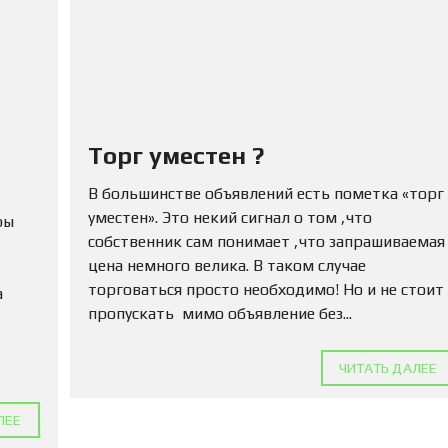
Ю
Н
Е
Д
В
И
Ж
И
М
Торг уместен ?
О
С
В большинстве объявлений есть пометка «торг
Т
уместен». Это некий сигнал о том ,что
Ь
ры
собственник сам понимает ,что запрашиваемая
цена немного велика. В таком случае
П
О
торговаться просто необходимо! Но и не стоит
а
Д
пропускать мимо объявление без...
А
Т
Ь
ЧИТАТЬ ДАЛЕЕ
О
Б
Ъ
ЛЕЕ
Я
В