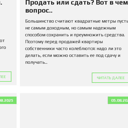
.
Продать или сдать? Вот в чем
М
А
вопрос..
Д
Л
Большинство считают квадратные метры пуст
Я
не самым доходным, но самым надежным
П
О
способом сохранить и преумножить средства.
К
 от
Поэтому перед продажей квартиры
У
ого
собственники часто колеблются: надо ли это
П
К
делать, если можно оставить ее под сдачу и
И
получать...
К
ЛЕЕ
О
ЧИТАТЬ ДАЛЕЕ
М
М
Е
Р
08.2025
05.08.20
Ч
Е
С
К
У