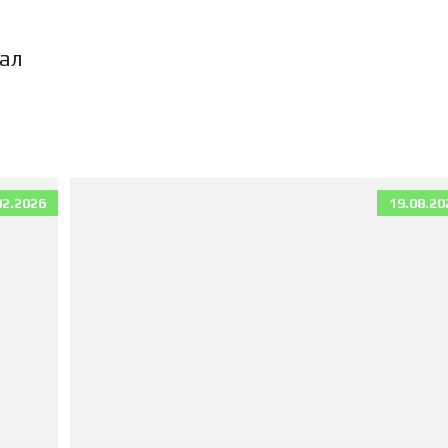
П
К
И
ал
К
В
А
Р
Т
И
Р
02.2026
19.08.20
Ы
Д
Л
Я
А
Р
Е
Н
Д
Ы
Д
О