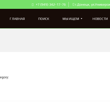
+7 (949) 342-17-76
г.Донецк, ул.Универси
ГЛАВНАЯ
ПОИСК
МЫ ИЩЕМ
НОВОСТИ
К
В
А
Р
Т
И
Р
Ы
egory:
Д
Л
Я
П
О
К
У