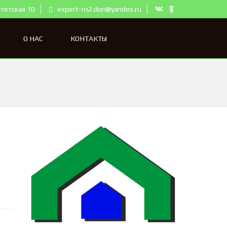
тетская 10
expert-m2.don@yandex.ru
О НАС
КОНТАКТЫ