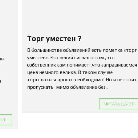
Ю
Н
Е
Д
В
И
Ж
Торг уместен ?
И
М
В большинстве объявлений есть пометка «торг
О
С
уместен». Это некий сигнал о том ,что
ры
Т
собственник сам понимает ,что запрашиваемая
Ь
цена немного велика. В таком случае
торговаться просто необходимо! Но и не стоит
а
П
пропускать мимо объявление без...
О
Д
А
Т
ЧИТАТЬ ДАЛЕЕ
Ь
О
ЛЕЕ
Б
Ъ
Я
В