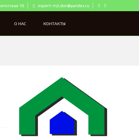
ситетская 10
expert-m2.don@yandex.ru
О НАС
КОНТАКТЫ