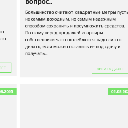
вопрос..
М
А
Большинство считают квадратные метры пуст
Д
Л
не самым доходным, но самым надежным
Я
способом сохранить и преумножить средства.
П
 от
Поэтому перед продажей квартиры
О
К
ого
собственники часто колеблются: надо ли это
У
делать, если можно оставить ее под сдачу и
П
получать...
К
И
ЛЕЕ
ЧИТАТЬ ДАЛЕЕ
К
О
М
М
08.2025
05.08.20
Е
Р
Ч
Е
С
К
У