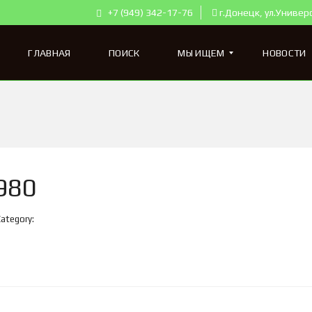
+7 (949) 342-17-76
г.Донецк, ул.Универ
ГЛАВНАЯ
ПОИСК
МЫ ИЩЕМ
НОВОСТИ
К
В
А
Р
Т
980
И
Р
Ы
Category:
Д
Л
Я
П
О
К
У