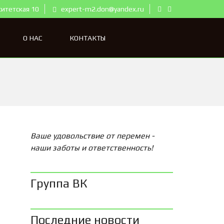
ситетская 10
expert-m2.don@yandex.ru
О НАС
КОНТАКТЫ
Ваше удовольствие от перемен -
наши заботы и ответственность!
Группа ВК
Последние новости