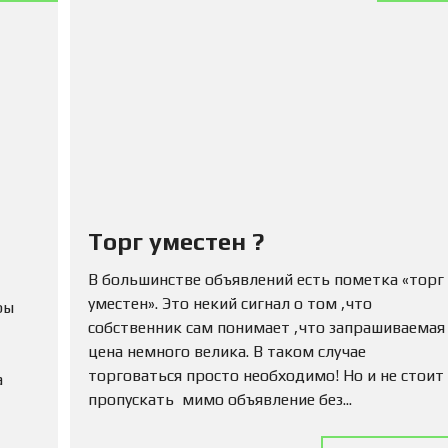
Ю
Н
Е
Д
В
И
Ж
И
М
О
С
Т
Ь
Торг уместен ?
П
В большинстве объявлений есть пометка «торг
О
Д
уместен». Это некий сигнал о том ,что
ры
А
собственник сам понимает ,что запрашиваемая
Т
цена немного велика. В таком случае
Ь
О
торговаться просто необходимо! Но и не стоит
а
Б
пропускать мимо объявление без...
Ъ
Я
В