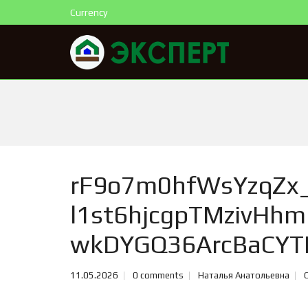
Currency
rF9o7m0hfWsYzqZx_
l1st6hjcgpTMzivHhm
wkDYGQ36ArcBaCYT
11.05.2026
0 comments
Наталья Анатольевна