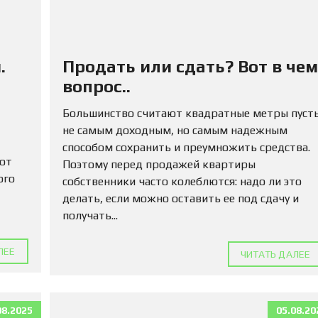
М
А
Д
Л
Я
.
Продать или сдать? Вот в чем
П
О
вопрос..
К
У
Большинство считают квадратные метры пуст
П
не самым доходным, но самым надежным
К
И
способом сохранить и преумножить средства.
 от
Поэтому перед продажей квартиры
ого
К
собственники часто колеблются: надо ли это
О
делать, если можно оставить ее под сдачу и
М
получать...
М
Е
Р
ЛЕЕ
ЧИТАТЬ ДАЛЕЕ
Ч
Е
С
К
У
08.2025
05.08.20