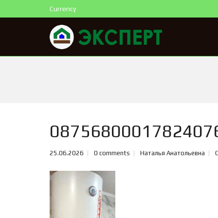
Currency
0875680001782407
25.06.2026
0 comments
Наталья Анатольевна