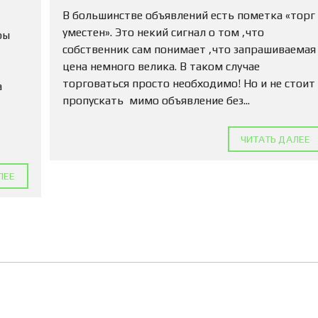
Л
В большинстве объявлений есть пометка «торг
Е
уместен». Это некий сигнал о том ,что
ры
Н
собственник сам понимает ,что запрашиваемая
И
Е
цена немного велика. В таком случае
торговаться просто необходимо! Но и не стоит
а
пропускать мимо объявление без...
ЧИТАТЬ ДАЛЕЕ
ЛЕЕ