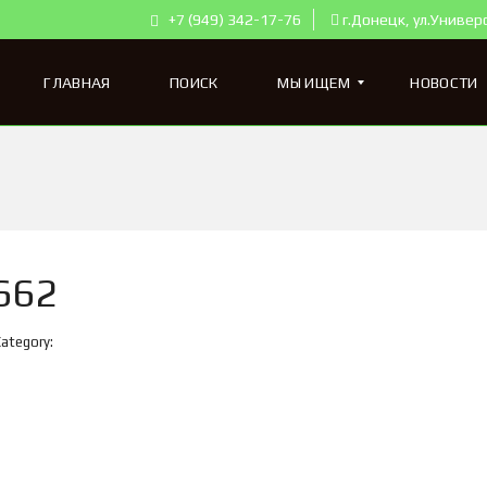
+7 (949) 342-17-76
г.Донецк, ул.Универ
ГЛАВНАЯ
ПОИСК
МЫ ИЩЕМ
НОВОСТИ
К
В
А
Р
Т
662
И
Р
Ы
Category:
Д
Л
Я
П
О
К
У