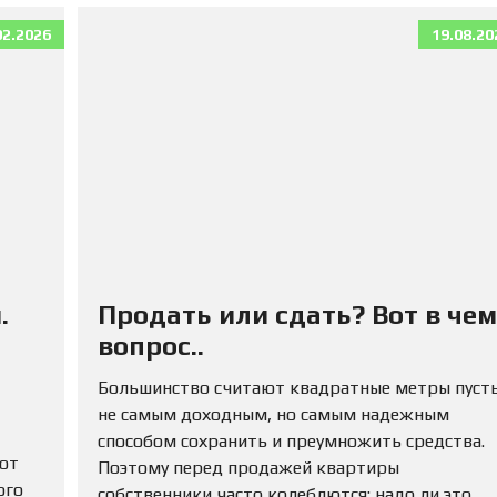
М
А
02.2026
19.08.20
Д
Л
Я
П
О
К
У
П
К
И
К
О
.
Продать или сдать? Вот в чем
М
М
вопрос..
Е
Р
Большинство считают квадратные метры пуст
Ч
не самым доходным, но самым надежным
Е
С
способом сохранить и преумножить средства.
К
 от
Поэтому перед продажей квартиры
У
ого
собственники часто колеблются: надо ли это