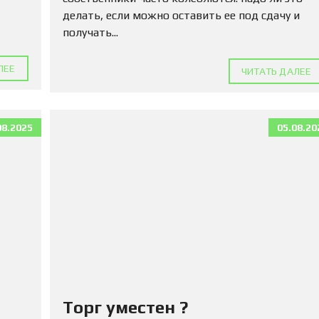
Ю
Н
делать, если можно оставить ее под сдачу и
Е
получать...
Д
В
И
ЛЕЕ
ЧИТАТЬ ДАЛЕЕ
Ж
И
М
О
08.2025
05.08.20
С
Т
Ь
П
О
Д
А
Т
Ь
О
Б
Ъ
Торг уместен ?
Я
В