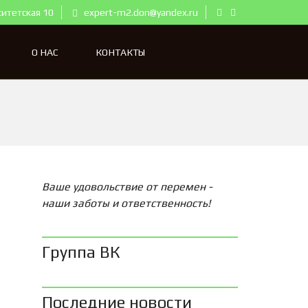
ситетская 10
expert-m2.don@yandex.ru
О НАС
КОНТАКТЫ
Ваше удовольствие от перемен -
наши заботы и ответственность!
Группа ВК
Последние новости