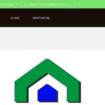
ситетская 10
expert-m2.don@yandex.ru
О НАС
КОНТАКТЫ