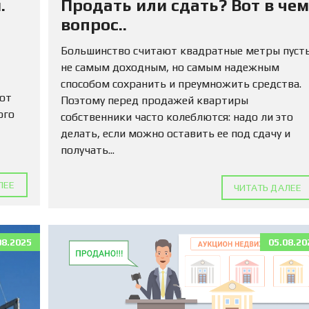
.
Продать или сдать? Вот в чем
М
А
вопрос..
Д
Л
Большинство считают квадратные метры пуст
Я
не самым доходным, но самым надежным
П
О
способом сохранить и преумножить средства.
К
 от
Поэтому перед продажей квартиры
У
ого
собственники часто колеблются: надо ли это
П
К
делать, если можно оставить ее под сдачу и
И
получать...
К
ЛЕЕ
О
ЧИТАТЬ ДАЛЕЕ
М
М
Е
Р
08.2025
05.08.20
Ч
Е
С
К
У