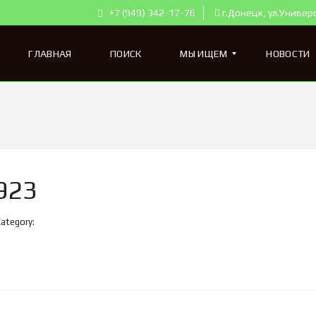
+7 (949) 342-17-76
г.Донецк, ул.Универ
ГЛАВНАЯ
ПОИСК
МЫ ИЩЕМ
НОВОСТИ
К
В
А
Р
Т
923
И
Р
Ы
Category:
Д
Л
Я
П
О
К
У