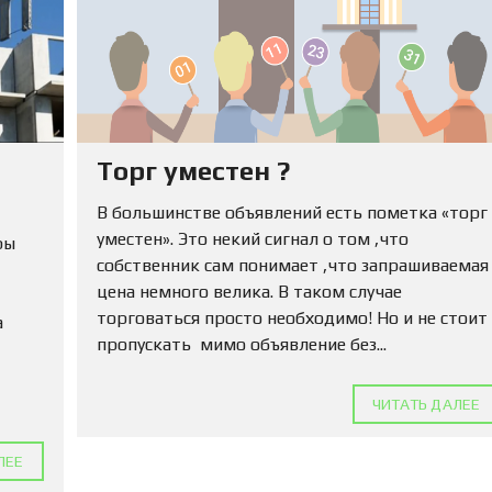
Ю
Н
Е
Д
В
И
Ж
И
М
Торг уместен ?
О
С
В большинстве объявлений есть пометка «торг
Т
уместен». Это некий сигнал о том ,что
Ь
ры
собственник сам понимает ,что запрашиваемая
цена немного велика. В таком случае
П
О
торговаться просто необходимо! Но и не стоит
а
Д
пропускать мимо объявление без...
А
Т
Ь
ЧИТАТЬ ДАЛЕЕ
О
Б
Ъ
ЛЕЕ
Я
В