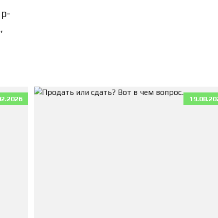
П
К
 р-
И
,
К
В
А
Р
Т
И
Р
02.2026
19.08.20
Ы
Д
Л
Я
А
Р
Е
Н
Д
Ы
Д
О