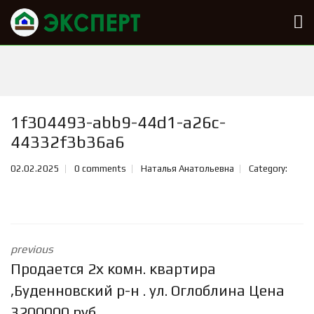
1f304493-abb9-44d1-a26c-
44332f3b36a6
02.02.2025
0 comments
Наталья Анатольевна
Category:
previous
Продается 2х комн. квартира
,Буденновский р-н . ул. Оглоблина Цена
3200000 руб.