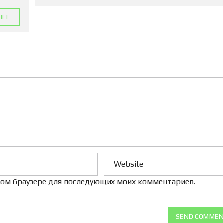
Л
Е
ЛЕЕ
Н
И
Е
 этом браузере для последующих моих комментариев.
SEND COMME