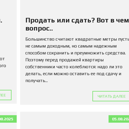
М
А
Д
Л
.
Продать или сдать? Вот в чем
Я
вопрос..
П
О
К
Большинство считают квадратные метры пуст
У
не самым доходным, но самым надежным
П
способом сохранить и преумножить средства.
К
 от
И
Поэтому перед продажей квартиры
ого
собственники часто колеблются: надо ли это
К
делать, если можно оставить ее под сдачу и
О
получать...
М
М
Е
ЛЕЕ
ЧИТАТЬ ДАЛЕЕ
Р
Ч
Е
С
08.2025
05.08.20
К
У