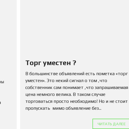
Ю
Н
Е
Д
В
И
Ж
И
М
О
С
Т
Торг уместен ?
Ь
В большинстве объявлений есть пометка «торг
П
уместен». Это некий сигнал о том ,что
ры
О
Д
собственник сам понимает ,что запрашиваемая
А
цена немного велика. В таком случае
Т
торговаться просто необходимо! Но и не стоит
а
Ь
О
пропускать мимо объявление без...
Б
Ъ
Я
ЧИТАТЬ ДАЛЕЕ
В