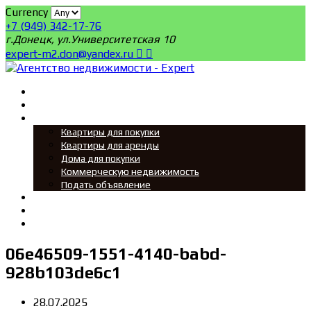
Currency
+7 (949) 342-17-76
г.Донецк, ул.Университетская 10
expert-m2.don@yandex.ru
Главная
Поиск
Мы ищем
Квартиры для покупки
Квартиры для аренды
Дома для покупки
Коммерческую недвижимость
Подать объявление
Новости
О нас
Контакты
06e46509-1551-4140-babd-
928b103de6c1
28.07.2025