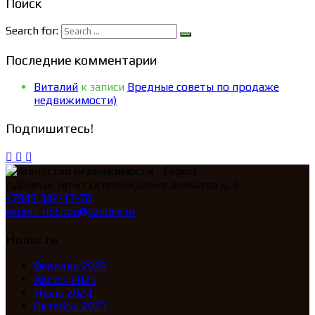
Поиск
Search for:
Последние комментарии
Виталий
к записи
Вредные советы по продаже
недвижимости)
Подпишитесь!
г.Донецк, пр-кт Освобождения донбасса д. 6
+7949 342-17-76
expert-m2.don@yandex.ru
Новости
Февраль 2026
Август 2025
Июнь 2024
Октябрь 2023