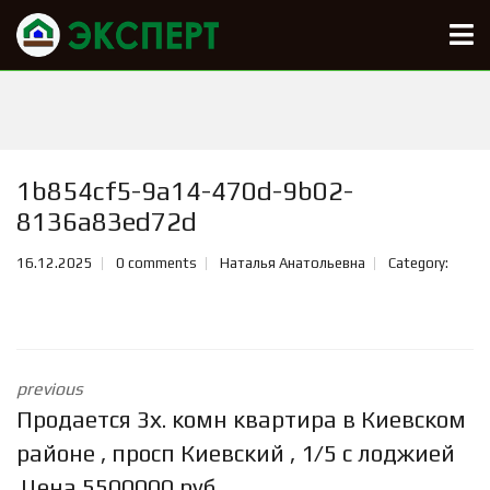
1b854cf5-9a14-470d-9b02-
8136a83ed72d
16.12.2025
0 comments
Наталья Анатольевна
Category:
previous
Продается 3х. комн квартира в Киевском
районе , просп Киевский , 1/5 с лоджией
.Цена 5500000 руб