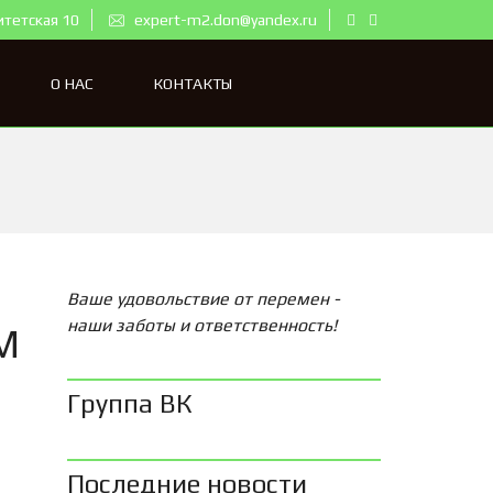
итетская 10
expert-m2.don@yandex.ru
О НАС
КОНТАКТЫ
Ваше удовольствие от перемен -
наши заботы и ответственность!
M
Группа ВК
Последние новости