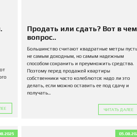
М
А
Д
Л
Я
.
Продать или сдать? Вот в чем
П
О
вопрос..
К
У
Большинство считают квадратные метры пуст
П
не самым доходным, но самым надежным
К
И
способом сохранить и преумножить средства.
 от
Поэтому перед продажей квартиры
ого
К
собственники часто колеблются: надо ли это
О
делать, если можно оставить ее под сдачу и
М
получать...
М
Е
Р
ЛЕЕ
ЧИТАТЬ ДАЛЕЕ
Ч
Е
С
К
У
08.2025
05.08.20