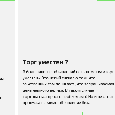
Ю
Н
Е
Д
В
И
Ж
И
М
О
С
Т
Ь
Торг уместен ?
П
В большинстве объявлений есть пометка «торг
О
Д
уместен». Это некий сигнал о том ,что
ры
А
собственник сам понимает ,что запрашиваемая
Т
цена немного велика. В таком случае
Ь
О
торговаться просто необходимо! Но и не стоит
а
Б
пропускать мимо объявление без...
Ъ
Я
В