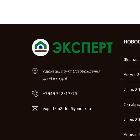
НОВО
Февраль
г.Донецк, пр-кт Освобождения
Август 
донбасса д. 6
Июнь 2
+7949 342-17-76
Октябрь
expert-m2.don@yandex.ru
Июль 2
Апрель 