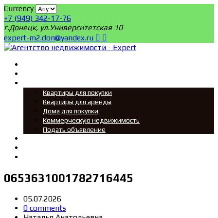
Currency
+7 (949) 342-17-76
г.Донецк, ул.Университетская 10
expert-m2.don@yandex.ru
Главная
Поиск
Мы ищем
Квартиры для покупки
Квартиры для аренды
Дома для покупки
Коммерческую недвижимость
Подать объявление
Новости
О нас
Контакты
0653631001782716445
05.07.2026
0 comments
Наталья Анатольевна