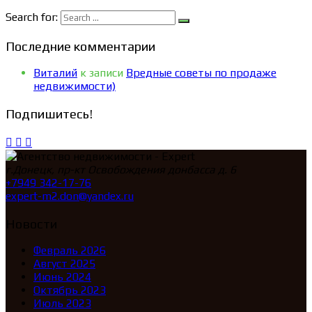
Search for:
Последние комментарии
Виталий
к записи
Вредные советы по продаже
недвижимости)
Подпишитесь!
г.Донецк, пр-кт Освобождения донбасса д. 6
+7949 342-17-76
expert-m2.don@yandex.ru
Новости
Февраль 2026
Август 2025
Июнь 2024
Октябрь 2023
Июль 2023