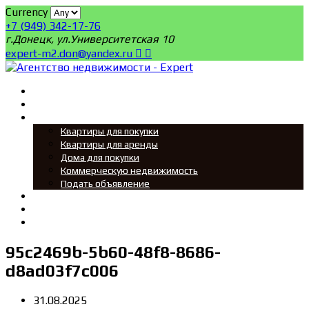
Currency
+7 (949) 342-17-76
г.Донецк, ул.Университетская 10
expert-m2.don@yandex.ru
Главная
Поиск
Мы ищем
Квартиры для покупки
Квартиры для аренды
Дома для покупки
Коммерческую недвижимость
Подать объявление
Новости
О нас
Контакты
95c2469b-5b60-48f8-8686-
d8ad03f7c006
31.08.2025