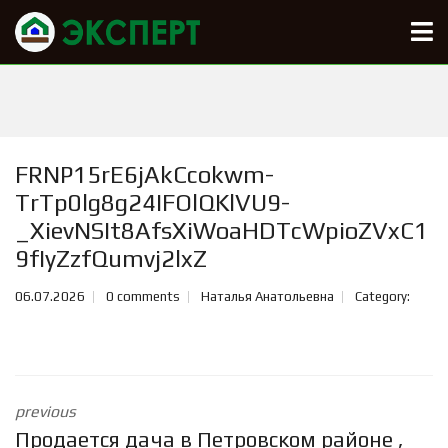
FRNP15rE6jAkCcokwm-
TrTp0lg8g24IFOlQKlVU9-
_XievNSIt8AfsXiWoaHDTcWpioZVxC1
9fIyZzfQumvj2lxZ
06.07.2026
0 comments
Наталья Анатольевна
Category:
previous
Продается дача в Петровском районе ,