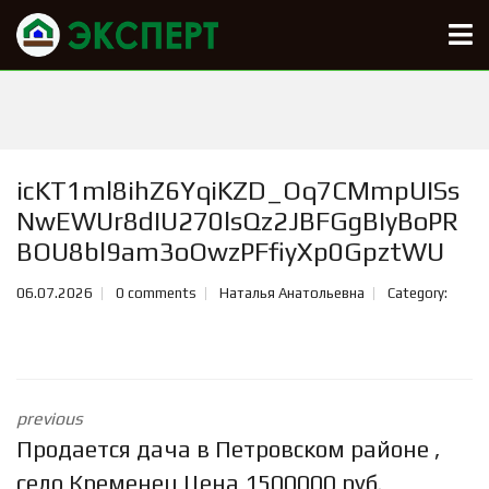
icKT1ml8ihZ6YqiKZD_Oq7CMmpUISs
NwEWUr8dIU270lsQz2JBFGgBIyBoPR
BOU8bl9am3oOwzPFfiyXp0GpztWU
06.07.2026
0 comments
Наталья Анатольевна
Category:
previous
Продается дача в Петровском районе ,
село Кременец Цена 1500000 руб.