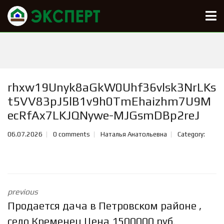
rhxw19Unyk8aGkW0Uhf36vlsk3NrLKs
t5VV83pJ5lB1v9h0TmEhaizhm7U9M
ecRfAx7LKJQNywe-MJGsmDBp2reJ
06.07.2026
0 comments
Наталья Анатольевна
Category:
previous
Продается дача в Петровском районе ,
село Кременец Цена 1500000 руб.