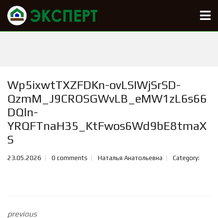
Wp5ixwtTXZFDKn-ovLSIWjSrSD-
QzmM_J9CROSGWvLB_eMW1zL6s66
DQln-
YRQFTnaH35_KtFwos6Wd9bE8tmaX
S
23.05.2026
0 comments
Наталья Анатольевна
Category:
previous